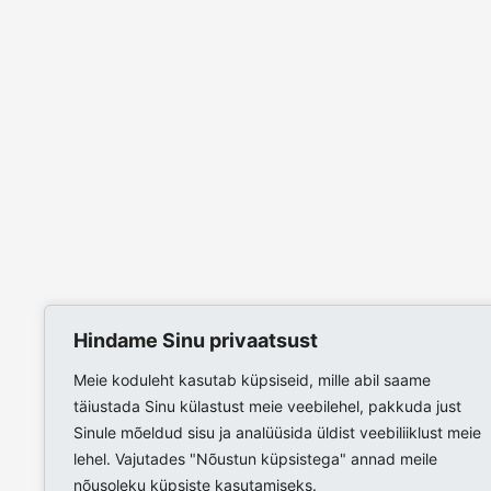
Hindame Sinu privaatsust
Meie koduleht kasutab küpsiseid, mille abil saame
täiustada Sinu külastust meie veebilehel, pakkuda just
Sinule mõeldud sisu ja analüüsida üldist veebiliiklust meie
lehel. Vajutades "Nõustun küpsistega" annad meile
nõusoleku küpsiste kasutamiseks.