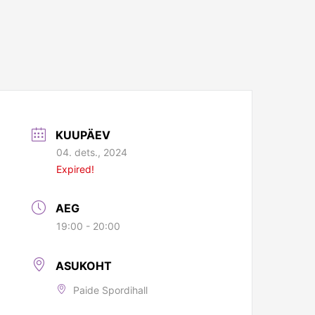
KUUPÄEV
04. dets., 2024
Expired!
AEG
19:00 - 20:00
ASUKOHT
Paide Spordihall