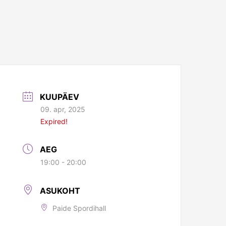
KUUPÄEV
09. apr, 2025
Expired!
AEG
19:00 - 20:00
ASUKOHT
Paide Spordihall