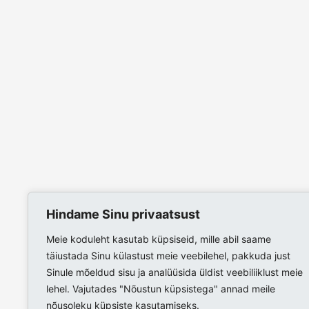
Hindame Sinu privaatsust
Meie koduleht kasutab küpsiseid, mille abil saame
täiustada Sinu külastust meie veebilehel, pakkuda just
Sinule mõeldud sisu ja analüüsida üldist veebiliiklust meie
lehel. Vajutades "Nõustun küpsistega" annad meile
nõusoleku küpsiste kasutamiseks.