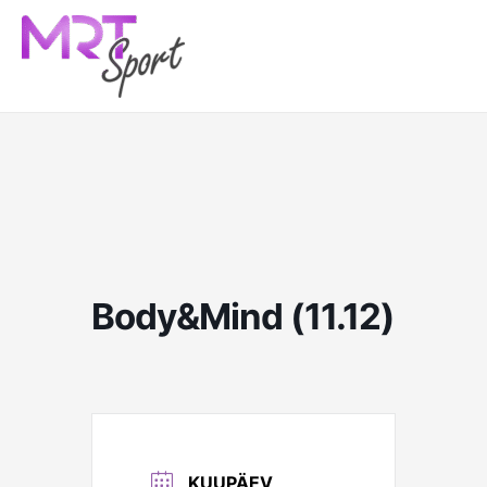
Skip
to
content
Body&Mind (11.12)
KUUPÄEV