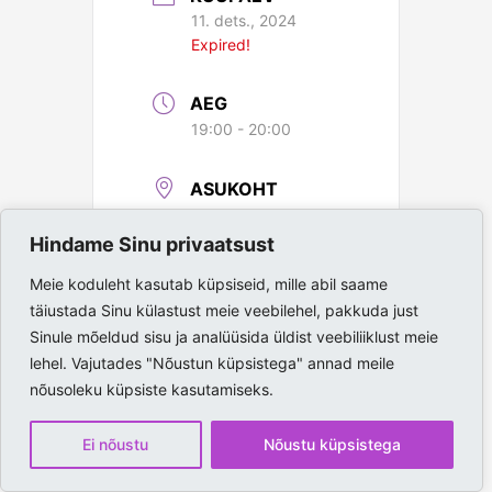
11. dets., 2024
Expired!
AEG
19:00 - 20:00
ASUKOHT
Paide Spordihall
Hindame Sinu privaatsust
Meie koduleht kasutab küpsiseid, mille abil saame
täiustada Sinu külastust meie veebilehel, pakkuda just
Sinule mõeldud sisu ja analüüsida üldist veebiliiklust meie
lehel. Vajutades "Nõustun küpsistega" annad meile
nõusoleku küpsiste kasutamiseks.
Ei nõustu
Nõustu küpsistega