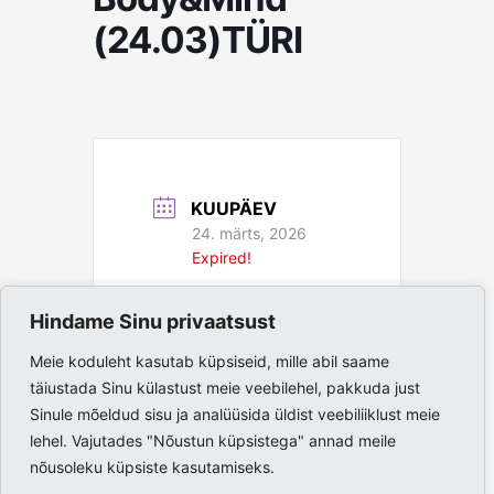
(24.03)TÜRI
KUUPÄEV
24. märts, 2026
Expired!
AEG
Hindame Sinu privaatsust
18:00 - 19:00
Meie koduleht kasutab küpsiseid, mille abil saame
täiustada Sinu külastust meie veebilehel, pakkuda just
Sinule mõeldud sisu ja analüüsida üldist veebiliiklust meie
lehel. Vajutades "Nõustun küpsistega" annad meile
nõusoleku küpsiste kasutamiseks.
Sold out!