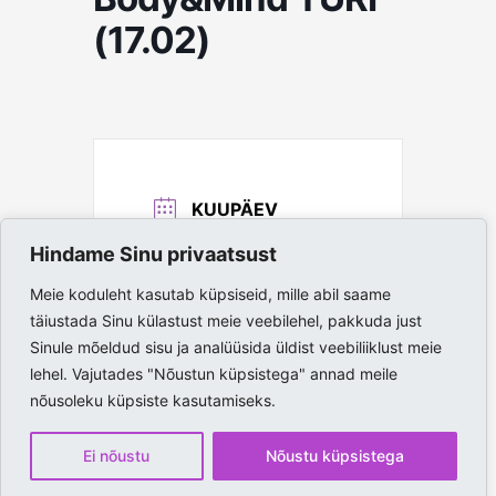
(17.02)
KUUPÄEV
17. veebr, 2026
Hindame Sinu privaatsust
Expired!
Meie koduleht kasutab küpsiseid, mille abil saame
AEG
täiustada Sinu külastust meie veebilehel, pakkuda just
18:00 - 19:00
Sinule mõeldud sisu ja analüüsida üldist veebiliiklust meie
lehel. Vajutades "Nõustun küpsistega" annad meile
nõusoleku küpsiste kasutamiseks.
Ei nõustu
Nõustu küpsistega