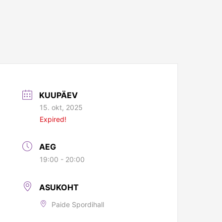
KUUPÄEV
15. okt, 2025
Expired!
AEG
19:00 - 20:00
ASUKOHT
Paide Spordihall