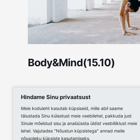
Body&Mind(15.10)
Hindame Sinu privaatsust
Meie koduleht kasutab küpsiseid, mille abil saame
täiustada Sinu külastust meie veebilehel, pakkuda just
Sinule mõeldud sisu ja analüüsida üldist veebiliiklust meie
lehel. Vajutades "Nõustun küpsistega" annad meile
nõusoleku küpsiste kasutamiseks.