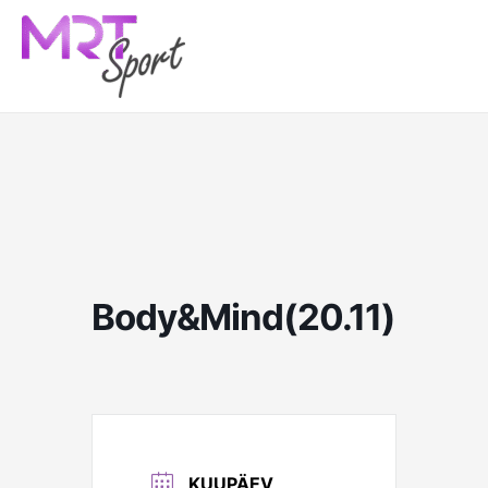
Skip
to
content
Body&Mind(20.11)
KUUPÄEV