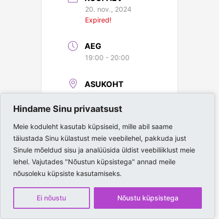
20. nov., 2024
Expired!
AEG
19:00 - 20:00
ASUKOHT
Paide Spordihall
Hindame Sinu privaatsust
Meie koduleht kasutab küpsiseid, mille abil saame
täiustada Sinu külastust meie veebilehel, pakkuda just
Sinule mõeldud sisu ja analüüsida üldist veebiliiklust meie
lehel. Vajutades "Nõustun küpsistega" annad meile
nõusoleku küpsiste kasutamiseks.
Ei nõustu
Nõustu küpsistega