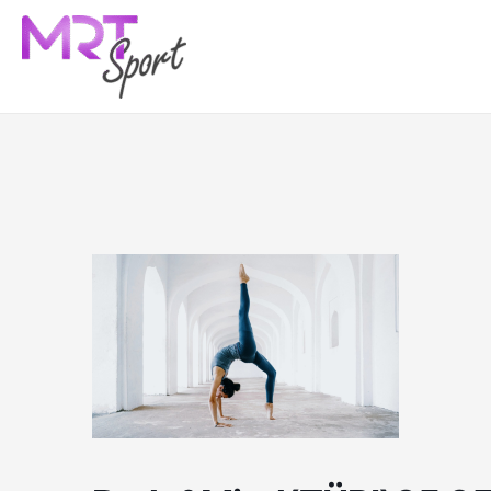
Skip
to
content