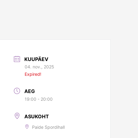
KUUPÄEV
04. nov., 2025
Expired!
AEG
19:00 - 20:00
ASUKOHT
Paide Spordihall