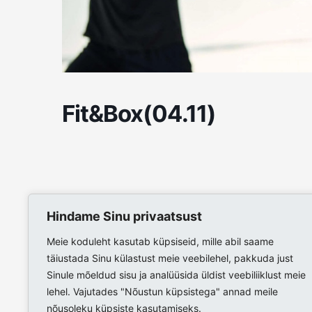
Fit&Box(04.11)
Hindame Sinu privaatsust
Meie koduleht kasutab küpsiseid, mille abil saame
täiustada Sinu külastust meie veebilehel, pakkuda just
Sinule mõeldud sisu ja analüüsida üldist veebiliiklust meie
lehel. Vajutades "Nõustun küpsistega" annad meile
nõusoleku küpsiste kasutamiseks.