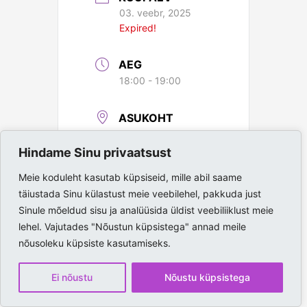
03. veebr, 2025
Expired!
AEG
18:00 - 19:00
ASUKOHT
Paide Spordihall
Hindame Sinu privaatsust
Meie koduleht kasutab küpsiseid, mille abil saame
täiustada Sinu külastust meie veebilehel, pakkuda just
Sinule mõeldud sisu ja analüüsida üldist veebiliiklust meie
lehel. Vajutades "Nõustun küpsistega" annad meile
nõusoleku küpsiste kasutamiseks.
Ei nõustu
Nõustu küpsistega