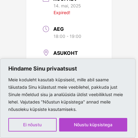
14. mai, 2025
Expired!
AEG
18:00 - 19:00
ASUKOHT
Paide Spordihall
Hindame Sinu privaatsust
Meie koduleht kasutab küpsiseid, mille abil saame
täiustada Sinu külastust meie veebilehel, pakkuda just
Sinule mõeldud sisu ja analüüsida üldist veebiliiklust meie
lehel. Vajutades "Nõustun küpsistega" annad meile
nõusoleku küpsiste kasutamiseks.
Ei nõustu
Nõustu küpsistega