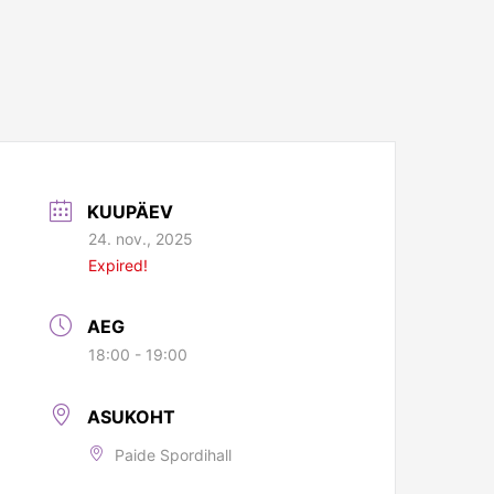
KUUPÄEV
24. nov., 2025
Expired!
AEG
18:00 - 19:00
ASUKOHT
Paide Spordihall