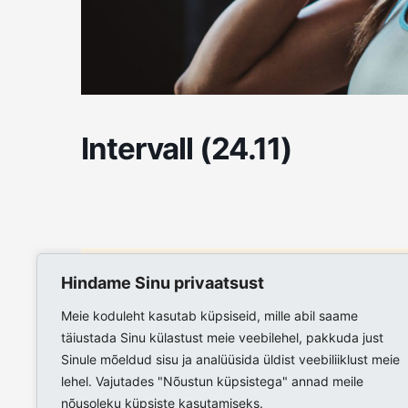
Intervall (24.11)
Sold out!
Hindame Sinu privaatsust
Meie koduleht kasutab küpsiseid, mille abil saame
täiustada Sinu külastust meie veebilehel, pakkuda just
Sinule mõeldud sisu ja analüüsida üldist veebiliiklust meie
lehel. Vajutades "Nõustun küpsistega" annad meile
nõusoleku küpsiste kasutamiseks.