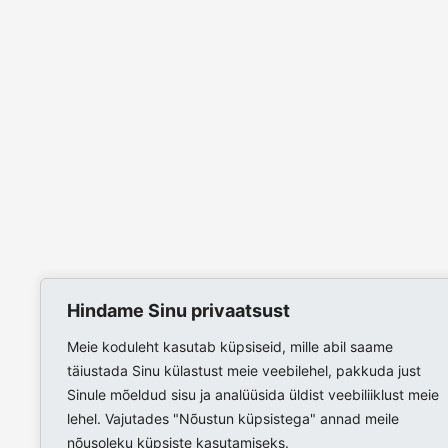
Hindame Sinu privaatsust
Meie koduleht kasutab küpsiseid, mille abil saame
täiustada Sinu külastust meie veebilehel, pakkuda just
Sinule mõeldud sisu ja analüüsida üldist veebiliiklust meie
lehel. Vajutades "Nõustun küpsistega" annad meile
nõusoleku küpsiste kasutamiseks.