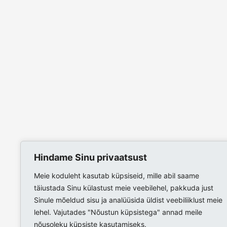
Hindame Sinu privaatsust
Meie koduleht kasutab küpsiseid, mille abil saame
täiustada Sinu külastust meie veebilehel, pakkuda just
Sinule mõeldud sisu ja analüüsida üldist veebiliiklust meie
lehel. Vajutades "Nõustun küpsistega" annad meile
nõusoleku küpsiste kasutamiseks.