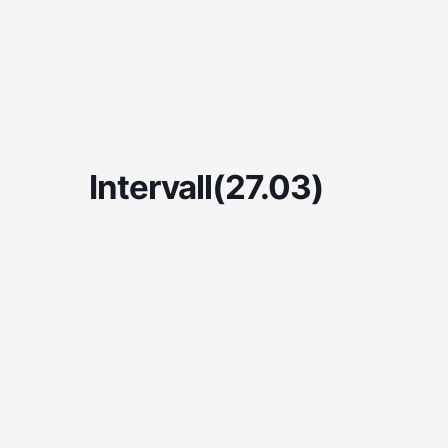
Skip
to
content
Intervall(27.03)