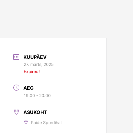
KUUPÄEV
27. märts, 2025
Expired!
AEG
19:00 - 20:00
ASUKOHT
Paide Spordihall