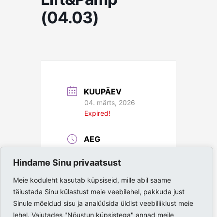
(04.03)
KUUPÄEV
04. märts, 2026
Expired!
AEG
18:00 - 19:00
Hindame Sinu privaatsust
ASUKOHT
Meie koduleht kasutab küpsiseid, mille abil saame
täiustada Sinu külastust meie veebilehel, pakkuda just
Paide Spordihall
Sinule mõeldud sisu ja analüüsida üldist veebiliiklust meie
lehel. Vajutades "Nõustun küpsistega" annad meile