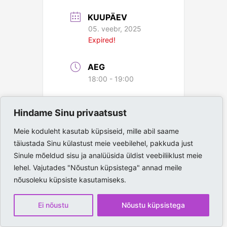
KUUPÄEV
05. veebr, 2025
Expired!
AEG
18:00 - 19:00
ASUKOHT
Hindame Sinu privaatsust
Paide Spordihall
Meie koduleht kasutab küpsiseid, mille abil saame
täiustada Sinu külastust meie veebilehel, pakkuda just
Sinule mõeldud sisu ja analüüsida üldist veebiliiklust meie
lehel. Vajutades "Nõustun küpsistega" annad meile
nõusoleku küpsiste kasutamiseks.
Ei nõustu
Nõustu küpsistega