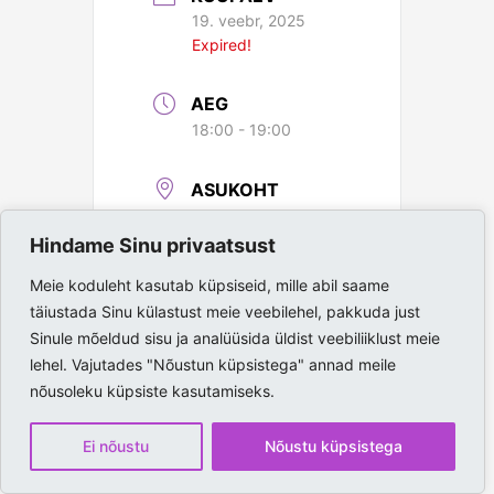
19. veebr, 2025
Expired!
AEG
18:00 - 19:00
ASUKOHT
Paide Spordihall
Hindame Sinu privaatsust
Meie koduleht kasutab küpsiseid, mille abil saame
täiustada Sinu külastust meie veebilehel, pakkuda just
Sinule mõeldud sisu ja analüüsida üldist veebiliiklust meie
lehel. Vajutades "Nõustun küpsistega" annad meile
nõusoleku küpsiste kasutamiseks.
Ei nõustu
Nõustu küpsistega