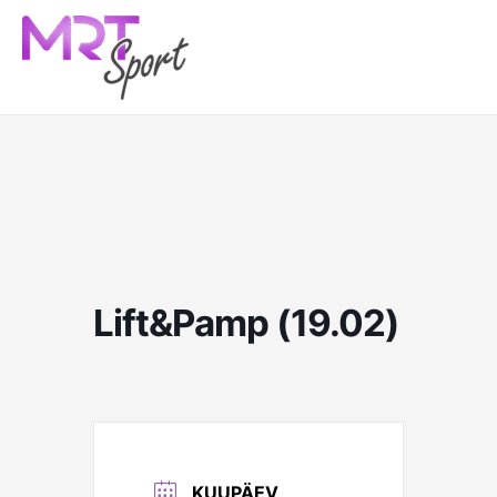
Skip
to
content
Lift&Pamp (19.02)
KUUPÄEV