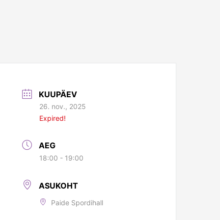
KUUPÄEV
26. nov., 2025
Expired!
AEG
18:00 - 19:00
ASUKOHT
Paide Spordihall