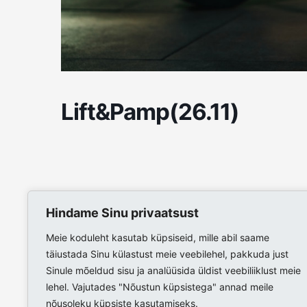
Lift&Pamp(26.11)
Hindame Sinu privaatsust
Meie koduleht kasutab küpsiseid, mille abil saame
täiustada Sinu külastust meie veebilehel, pakkuda just
Sinule mõeldud sisu ja analüüsida üldist veebiliiklust meie
lehel. Vajutades "Nõustun küpsistega" annad meile
nõusoleku küpsiste kasutamiseks.