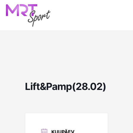
Skip
to
content
Lift&Pamp(28.02)
KUUPÄEV