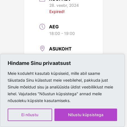
28. veebr, 2024
Expired!
AEG
18:00 - 19:00
ASUKOHT
Paide Spordihall
Hindame Sinu privaatsust
Meie koduleht kasutab küpsiseid, mille abil saame
täiustada Sinu külastust meie veebilehel, pakkuda just
Sinule mõeldud sisu ja analüüsida üldist veebiliiklust meie
lehel. Vajutades "Nõustun küpsistega" annad meile
nõusoleku küpsiste kasutamiseks.
Ei nõustu
Nõustu küpsistega