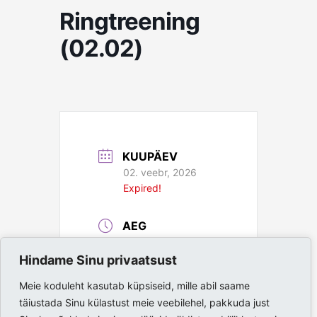
Ringtreening
(02.02)
KUUPÄEV
02. veebr, 2026
Expired!
AEG
19:00 - 20:00
Hindame Sinu privaatsust
ASUKOHT
Meie koduleht kasutab küpsiseid, mille abil saame
täiustada Sinu külastust meie veebilehel, pakkuda just
Paide Spordihall