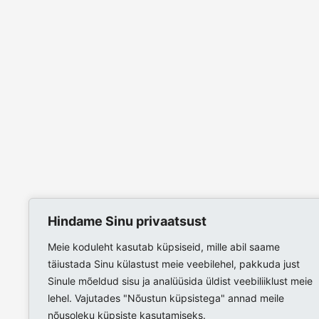
Hindame Sinu privaatsust
Meie koduleht kasutab küpsiseid, mille abil saame
täiustada Sinu külastust meie veebilehel, pakkuda just
Sinule mõeldud sisu ja analüüsida üldist veebiliiklust meie
lehel. Vajutades "Nõustun küpsistega" annad meile
nõusoleku küpsiste kasutamiseks.